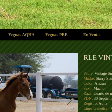
Yeguas AQHA
Yeguas PRE
En Venta
RLE VI
Padre:
Vintage S
Madre:
Starry Sta
Color:
Alazán
Sexo:
Macho
Raza:
Cuarto de m
FDN:
30 Septiem
Registro:
Aqha
Linea Genética: ​
A