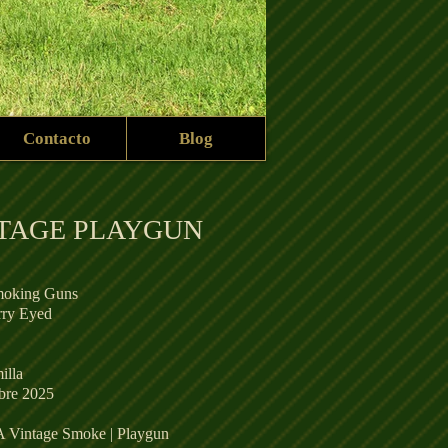
Contacto
Blog
NTAGE PLAYGUN
moking Guns
rry Eyed
illa
bre 2025
 Vintage Smoke | Playgun