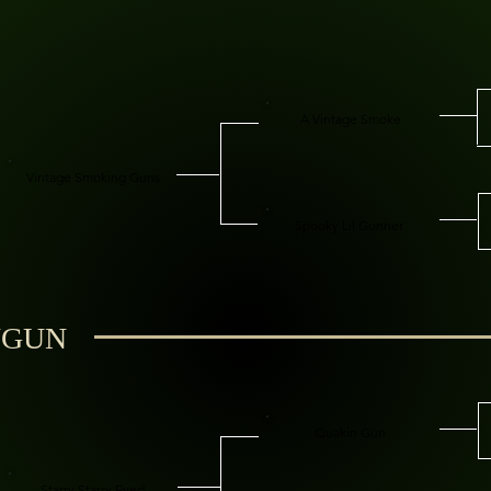
A Vintage Smoke
Vintage Smoking Guns
Spooky Lil Gunner
YGUN
Quakin Gun
Starry Starry Eyed