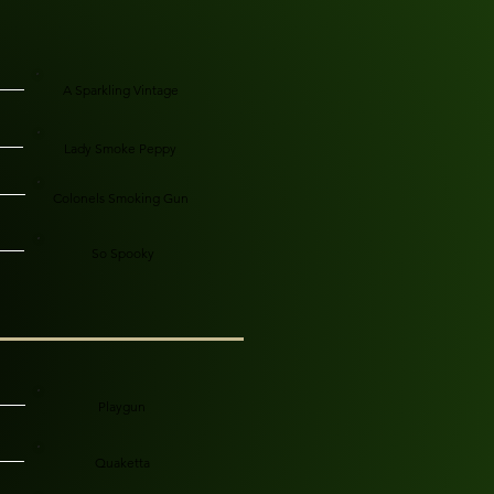
A Sparkling Vintage
Lady Smoke Peppy
Colonels Smoking Gun
So Spooky
Playgun
Quaketta