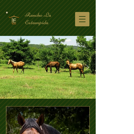
Rancho La
Estampida