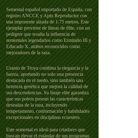
Semental español importado de España, con
registro ANCCE y Apto Reproductor con
una imponente alzada de 1.75 metros. Este
ejemplar proviene de líneas de élite, con un
pedigree que resalta la influencia de
sementales legendarios como Ermitaño III y
Educado X, ambos reconocidos como
mejoradores de la raza.
Uranio de Troya combina la elegancia y la
fuerza, aportando no solo una presencia
destacada en el ruedo, sino también una
herencia genética que mejora la calidad de
sus descendencias. Su linaje elite garantiza
que sus potros posean las características
deseadas de la raza, incluyendo
temperamento, conformación y habilidades
excepcionales en disciplinas ecuestres.
Este semental es ideal para criadores que
buscan elevar el estándar de sus programas