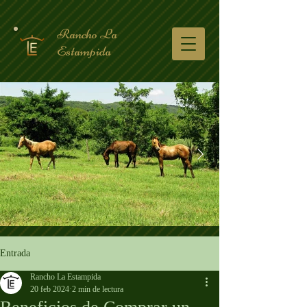
Rancho La
Estampida
Entrada
Rancho La Estampida
20 feb 2024
2 min de lectura