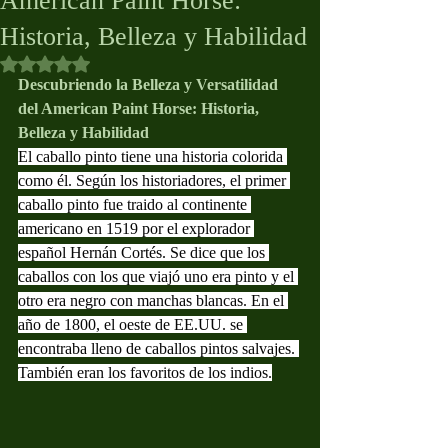
American Paint Horse:
Historia, Belleza y Habilidad
Obtuvo NaN de 5 estrellas.
Descubriendo la Belleza y Versatilidad 
del American Paint Horse: Historia, 
Belleza y Habilidad
El caballo pinto tiene una historia colorida 
como él. Según los historiadores, el primer 
caballo pinto fue traido al continente 
americano en 1519 por el explorador 
español Hernán Cortés. Se dice que los 
caballos con los que viajó uno era pinto y el 
otro era negro con manchas blancas. En el 
año de 1800, el oeste de EE.UU. se 
encontraba lleno de caballos pintos salvajes. 
También eran los favoritos de los indios.