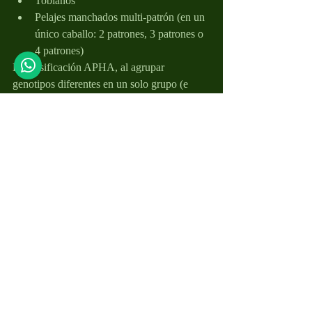
Tobianos
Pelajes manchados multi-patrón (en un 
único caballo: 2 patrones, 3 patrones o 
4 patrones)
La clasificación APHA, al agrupar 
genotipos diferentes en un solo grupo (e 
ignorar a efectos administrativos la 
posibilidad real de pelajes manchados bi-
patrón, tri-patrón y quatro-patrón) no 
permite considerar los casos reales posibles. 
Por otra parte el registro APHA ofrece 
buenas explicaciones e imágenes sobre los 
aspectos genéticos de los pelajes manchados.