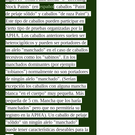
Stock Paints" (en 
español
: caballos "Paint 
de pelaje sólido" y caballos "de raza Paint"). 
Este tipo de caballos pueden participar en 
cierto tipo de pruebas organizadas por la 
APHA. Los caballos anteriores suelen ser 
heterocigóticos y pueden ser portadores de 
un alelo "manchado" en el caso de caballos 
recesivos como los "sabinos". En los 
manchados dominantes (por ejemplo 
"tobianos") normalmente no son portadores 
de ningún alelo "manchado". (Serían 
excepción los caballos con alguna mancha 
blanca "en el cuerpo" muy pequeña. Más 
pequeña de 5 cm. Mancha que los haría 
"manchados" pero que no permitiría su 
registro en la APHA). Un caballo de pelaje 
"sólido" sin ningún alelo "manchado" 
puede tener características deseables para la 