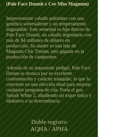
(Pale Face Dunnit x Cee Miss Magnum)
Impresionante caballo palomino con una
genética sobresaliente y un temperamento
inigualable. Este semental es hijo directo de
Pale Face Dunnit, un caballo legendario con
más de $4 millones de dólares en
producción. Su madre es una hija de
Magnum Chic Dream, otro gigante en la
producción de campeones.
Además de su imponente pedigrí, Pale Face
Dream se destaca por su excelente
conformación y carácter tranquilo, lo que lo
convierte en una elección ideal para mejorar
cualquier programa de cría. Porta el gen
Splash White 2, añadiendo un toque único y
distintivo a su descendencia.
Doble registro
AQHA / APHA