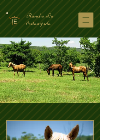
Rancho La
Estampida