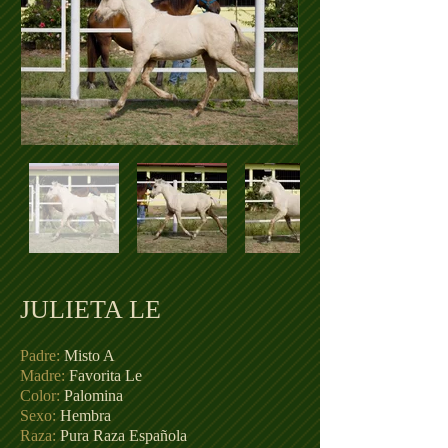
JULIETA LE
Padre:
Misto A
Madre:
Favorita Le
Color:
Palomina
Sexo:
Hembra
Raza:
Pura Raza Española