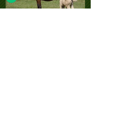
Me Interesa
Pedigree
Claudio Vives
Ideus A
Selaya
Misto A
Jefe IV
Gaviota LXXXIX