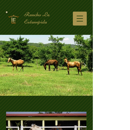
Rancho La
Estampida